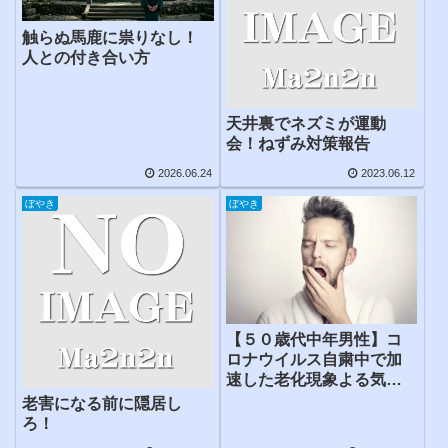
触らぬ馬鹿に祟りなし！
人との付き合い方
天井裏でネズミが運動
会！ねずみ対策報告
2026.06.24
2023.06.12
ぼやき
ぼやき
【５０歳代中年男性】コ
ロナウイルス自粛中で加
速した老化現象よる気力
低下対処法を考える
老害になる前に隠居し
ろ！