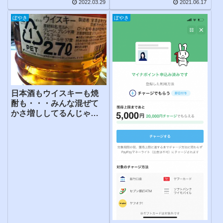
2022.03.29
2021.06.17
ぼやき
ぼやき
日本酒もウイスキーも焼
酎も・・・みんな混ぜて
かさ増ししてるんじゃな
いの！？