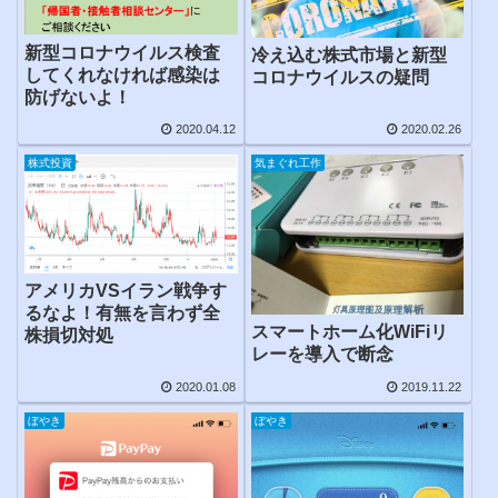
新型コロナウイルス検査
冷え込む株式市場と新型
してくれなければ感染は
コロナウイルスの疑問
防げないよ！
2020.04.12
2020.02.26
株式投資
気まぐれ工作
アメリカVSイラン戦争す
るなよ！有無を言わず全
スマートホーム化WiFiリ
株損切対処
レーを導入で断念
2020.01.08
2019.11.22
ぼやき
ぼやき