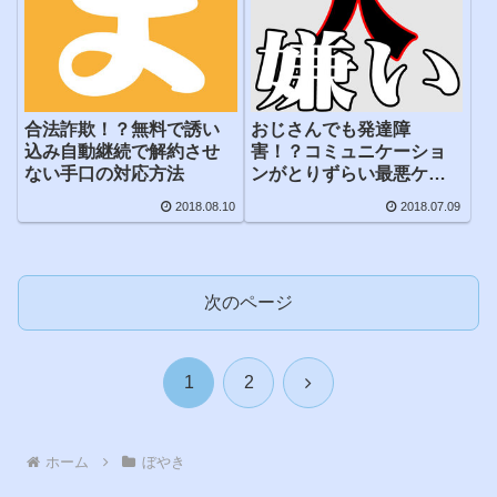
合法詐欺！？無料で誘い
おじさんでも発達障
込み自動継続で解約させ
害！？コミュニケーショ
ない手口の対応方法
ンがとりずらい最悪ケン
カ
2018.08.10
2018.07.09
次のページ
次
1
2
へ
ホーム
ぼやき