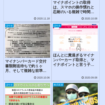
マイナポイントの取得
は、スマホの操作慣れと
忍耐のいる複雑で時間の
かかる手続きだった！？
2020.11.18
2020.10.08
ぼやき
ぼやき
ほんとに糞過ぎるマイナ
ンバーカード取得と、マ
マイナンバーカード交付
イナポイントと言う子供
書類郵送待ちで約１ヶ
だましのご褒美
月、そして複雑な前準備
をして受取
2020.10.06
2020.09.08
ぼやき
株式投資