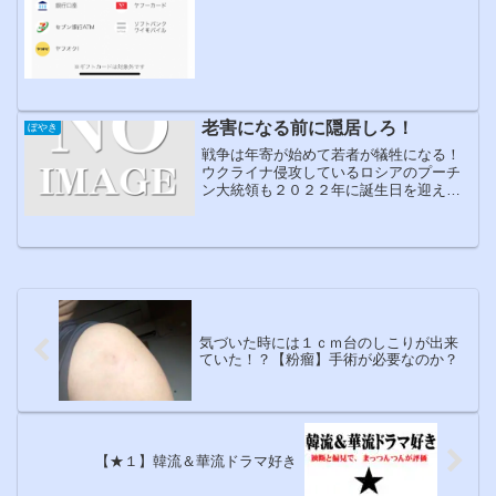
老害になる前に隠居しろ！
ぼやき
戦争は年寄が始めて若者が犠牲になる！
ウクライナ侵攻しているロシアのプーチ
ン大統領も２０２２年に誕生日を迎えれ
ば７０歳のようですね。ニュースの情報
を見ると、プーチン大統領の一言で何で
も決められ、今回のウクライナ戦争も現
実に起しているようです。...
気づいた時には１ｃｍ台のしこりが出来
ていた！？【粉瘤】手術が必要なのか？
【★１】韓流＆華流ドラマ好き