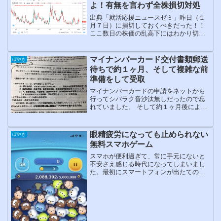
マイナンバーカードを持た...
よ！有無を言わず全株損切対処
出典「就活応援ニュースゼミ」昨日（１
月７日）に損切しておくべきだった！！
ここ数日の株価の乱高下にはわかり切っ
た理由がありました。過去何度も経験し
ている状況に大金を一気に失う壁を乗り
越えることは容易ではありません。１月
マイナンバーカード交付書類郵送
ぼやき
６日（株式市場スタート）...
待ちで約１ヶ月、そして複雑な前
準備をして受取
マイナンバーカードの申請をネットから
行ってシバラク音沙汰無しだったので忘
れていました。 そして約１ヶ月後によう
やくマイナンバーカード交付手続きをす
る書類が届きました。 細かい文字の活字
を読まなければならない面倒と、マイナ
眼精疲労になっても止められない
ぼやき
ンバーカードの必要に...
無料スマホゲーム
スマホが便利過ぎて、常に手元にないと
不安さえ感じる時代になってしまいまし
た。最初にスマートフォンが出たての当
時は、画面も小さく使いづらいと思いな
がらもパソコンが無くてもインターネッ
トができたので便利だと思って使い始め
ていました。当初はスマホ...