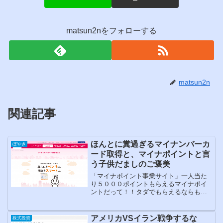
matsun2nをフォローする
matsun2n
関連記事
ほんとに糞過ぎるマイナンバーカ
ぼやき
ード取得と、マイナポイントと言
う子供だましのご褒美
「マイナポイント事業サイト」一人当た
り５０００ポイントもらえるマイナポイ
ントだって！！タダでもらえるならもら
っておいた方がいいよねって！？スマホ
から簡単にマイナポイントがもらえるな
んていう宣伝につられましたが、結局は
アメリカVSイラン戦争するな
株式投資