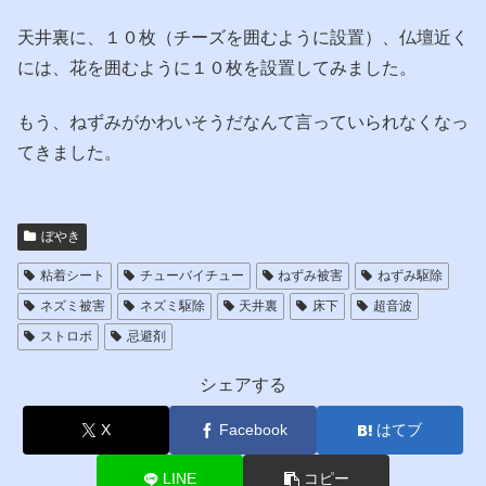
天井裏に、１０枚（チーズを囲むように設置）、仏壇近く
には、花を囲むように１０枚を設置してみました。
もう、ねずみがかわいそうだなんて言っていられなくなっ
てきました。
ぼやき
粘着シート
チューバイチュー
ねずみ被害
ねずみ駆除
ネズミ被害
ネズミ駆除
天井裏
床下
超音波
ストロボ
忌避剤
シェアする
X
Facebook
はてブ
LINE
コピー