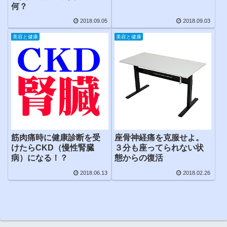
何？
2018.09.05
2018.09.03
美容と健康
美容と健康
筋肉痛時に健康診断を受
座骨神経痛を克服せよ。
けたらCKD（慢性腎臓
３分も座ってられない状
病）になる！？
態からの復活
2018.06.13
2018.02.26