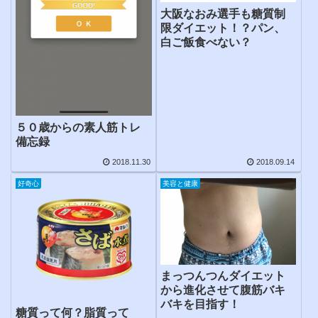
大阪なおみ選手も糖質制
限ダイエット！？パン、
白ご飯食べない？
５０歳からの素人筋トレ
備忘録
2018.11.30
2018.09.14
好奇心
美容と健康
まっつんつんダイエット
から進化させて腹筋バキ
バキを目指す！
糖質って何？脂質って