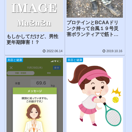
プロテインとBCAAドリ
ンク持って台風１９号災
害ボランティアで筋トレ
もしかしてだけど、男性
実施
更年期障害！？
2022.06.14
2019.10.16
美容と健康
美容と健康