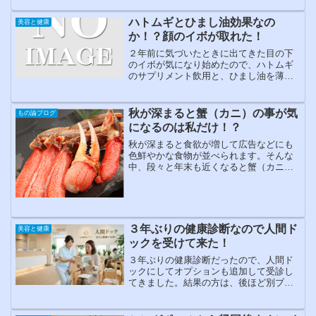
Ｍmobile」SIMカードとはスマートフォ
ン・タブレットな...
ハトムギとひまし油効果なの
美容と健康
か！？顔のイボが取れた！
２年前に気づいたときに出てきた目の下
のイボが気になり始めたので、ハトムギ
のサプリメント飲用と、ひまし油を薄く
塗る方法にて対策をしてみました。１年
半続けた結果、顔を洗っている最中に突
然取れました。
秋が深まると蟹（カニ）の事が気
もの論ブログ
になるのは私だけ！？
秋が深まると食欲が増して広告などにも
色鮮やかな食物が並べられます。そんな
中、段々と年末も近くなると蟹（カニ）
が目に留まります。そういう訳でさっそ
くアフィリエイトバナーも貼り替えてみ
ました。rakuten_design="slide";rak...
３年ぶりの健康診断なので人間ド
美容と健康
ックを受けて来た！
３年ぶりの健康診断だったので、人間ド
ックにしてオプションも追加して受診し
てきました。結果の方は、後ほど別ブロ
グにて報告します。