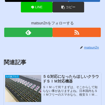
LINE
コピー
matsun2nをフォローする
matsun2n
関連記事
５Ｇ対応になったらほしいクラウ
もの論ブログ
ドＳＩＭ対応機器
ＳＩＭって何？まずは、そこからして知
らない事がありますよね。日本国内もＳ
ＩＭフリーのスマホなら、格安ＳＩＭを
使えば安くスマホを使える時代がきまし
た。ところでＳＩＭって何？出典「ＤＭ