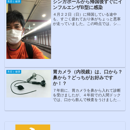
シンガポールから帰国後すぐにイ
美容と健康
ンフルエンザB型に感染
４月２２日（日）に帰国している途中
も、すごく疲れており体がちょっと悪寒
が走っていました。この時点では、シン
ガポールの外気温の高さと室内の温度の
ギャップがあるので自律神経が追いつい
ていかなくなったのかと思い、疲れだな
という勝手な判断をしていま...
胃カメラ（内視鏡）は、口から？
美容と健康
鼻から？どっちがお好みです
か！？
７年前に、胃カメラを鼻から入れて診断
を受けましたが、４年前での人間ドック
では、口から飲んで検査をうけました。
そして、今年は、鼻から入れて診断を受
けた時の体験から、どっちがいいのかを
考えてみました。選択できる胃の検査人
間ドックでも健康診断でも...