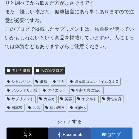
りと調べてから飲んだ方がよさそうです。
また、怪しい物だと、健康被害にあう事もありますので注
意が必要ですね。
このブログで掲載したサプリメントは、私自身が使ってい
いかもしれないという商品を掲載していますが、人によっ
ては体質などもありますからご注意ください。
美容と健康
もの論ブログ
シトルリン
健康
マカ
還元型コエンザイムＱ１０
アルファリポ酸
ダイエット
年齢と共に減少
サプリメント
カネカ
美容
ヤクルト
男性自身
日本製
元気
精力増強
抗酸化
シェアする
X
Facebook
はてブ