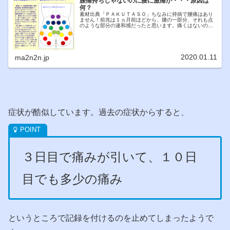
腰痛持ちじゃないのに腰に激痛が・・・原因は
何？
素材出典「ＰＡＫＵＴＡＳＯ」ちなみに持病で腰痛はあり
ません！前兆は１ヵ月前ほどから、腰の一部分、それも点
のような部分の違和感だったと思います。痛くはないので
すが、ちょっと重いというか、怠いというか・・・説明が
しずらいちょっとした痛みだけでし...
2020.01.11
ma2n2n.jp
症状が酷似しています。過去の症状からすると、
３日目で痛みが引いて、１０日
目でも多少の痛み
というところで記録を付けるのを止めてしまったようで