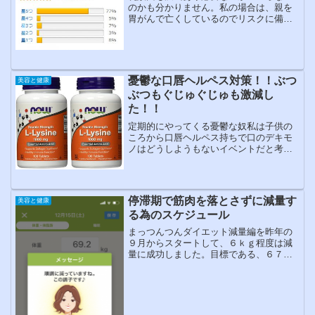
のかも分かりません。私の場合は、親を
胃がんで亡くしているのでリスクに備え
てＬＧ２１というヨーグルトをずっと食
べ続けています。その効果があってか、
あってじゃないのかわかりませんが、胃
カメラ飲んだ時には綺麗だ...
憂鬱な口唇ヘルペス対策！！ぶつ
美容と健康
ぶつもぐじゅぐじゅも激減し
た！！
定期的にやってくる憂鬱な奴私は子供の
ころから口唇ヘルペス持ちで口のデキモ
ノはどうしようもないイベントだと考え
ていました。最初に、唇がうずうすとし
て、次にぽつんとできて、次にもっとぽ
つぽつが出て、痛痒くなり、潰れて、か
さぶたになり、かさぶたを...
停滞期で筋肉を落とさずに減量す
美容と健康
る為のスケジュール
まっつんつんダイエット減量編を昨年の
９月からスタートして、６ｋｇ程度は減
量に成功しました。目標である、６７ｋ
ｇまでは、あと３ｋｇ（現在）になって
いるのですが、中々落ちません。また、
無理に落とそうとすると、筋肉まで落ち
てしまいます。どんなに筋...