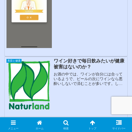
ワイン好きで毎日飲みたいが健康
美容と健康
被害はないのか？
お酒の中では、ワインが自分には合って
いるようで、ビールの次にワインなら悪
酔いしないで済むことが多いです。しか
し、他の濃いめのお酒の場合が二日酔い
することがあります。そんなに飲まなけ
ればいい事なのですが、好きなワインで
すが、ラベルの成分を見る...
腰痛持ちじゃないのに腰に激痛
美容と健康
メニュー
ホーム
検索
トップ
サイドバー
が・・・原因は何？