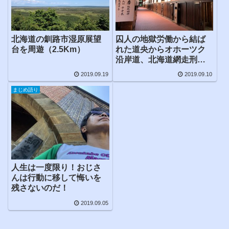
北海道の釧路市湿原展望
囚人の地獄労働から結ば
台を周遊（2.5Km）
れた道央からオホーツク
沿岸道、北海道網走刑務
所・博物館網走監獄を見
2019.09.19
2019.09.10
学
まじめ語り
人生は一度限り！おじさ
んは行動に移して悔いを
残さないのだ！
2019.09.05