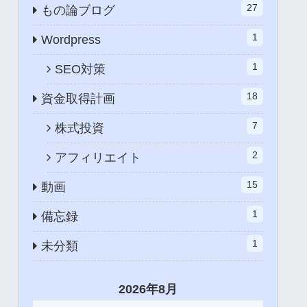
27
もの論ブログ
1
Wordpress
1
SEO対策
18
資金取得計画
7
株式投資
2
アフィリエイト
15
動画
1
備忘録
1
未分類
2026年8月