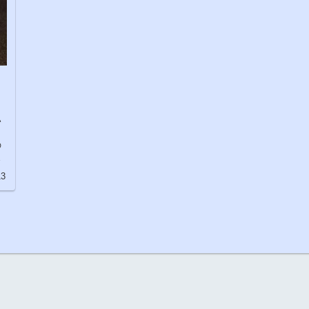
い
の
以
13